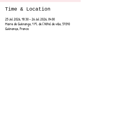
Time & Location
25 Jul 2026, 18:30 – 26 Jul 2026, 04:00
Mairie de Guénange, 1 Pl. de l'Hôtel de ville, 57310
Guénange, France
About the event
Participez au Guénange Music'Tour avec un concert 
de BLuMea d'une durée d'une heure et demie !
Notre concert débute à 21h00.
Share this event